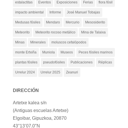
estalactitas
Eventos
Exposiciones
Ferias
flora fósil
impacto ambiental
Informe
José Manuel Tobajas
Medusas fósiles
Mendaro
Mercurio
Mesosiderito
Meteorito
Meteorito rocoso metálico
Mina de Talaixa
Minas
Minerales
moluscos cefalópodos
monte Ertxiña
Muniola
Museos
Peces fósiles marinos
plantas fósiles
pseudofósiles
Publicaciones
Réplicas
Urrelur 2024
Urrelur 2025
Zeanuri
DIRECCIÓN
Artetxe kalea s/n
(Antiguas escuelas Artetxe)
Elgoibar, Gipuzkoa, 20870
43°13’07.0″N