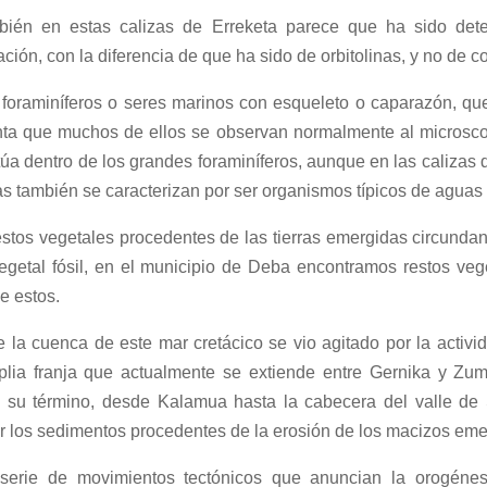
ambién en estas calizas de Erreketa parece que ha sido de
ón, con la diferencia de que ha sido de orbitolinas, y no de co
e foraminíferos o seres marinos con esqueleto o caparazón, qu
ta que muchos de ellos se observan normalmente al microscop
itúa dentro de los grandes foraminíferos, aunque en las calizas
as también se caracterizan por ser organismos típicos de aguas
estos vegetales procedentes de las tierras emergidas circundan
getal fósil, en el municipio de Deba encontramos restos veg
e estos.
 la cuenca de este mar cretácico se vio agitado por la activi
ia franja que actualmente se extiende entre Gernika y Zuma
e su término, desde Kalamua hasta la cabecera del valle de
or los sedimentos procedentes de la erosión de los macizos eme
 serie de movimientos tectónicos que anuncian la orogéne