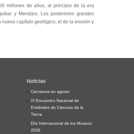
0 millones de años, al principio de la era
lgoibar y Mendaro. Los posteriores grandes
 nuevo capítulo geológico, el de la erosión y
Noticias
Cerramos en agosto
IX Encuentro Nacional de
Entidades de Ciencias de la
Tierra
Día Internacional de los Museos
2026