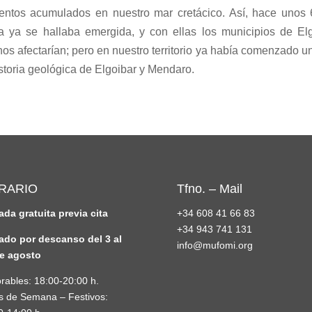
ntos acumulados en nuestro mar cretácico. Así, hace unos 6
oa ya se hallaba emergida, y con ellas los municipios de E
s afectarían; pero en nuestro territorio ya había comenzado un
storia geológica de Elgoibar y Mendaro.
RARIO
Tfno. – Mail
ada gratuita previa cita
+34 608 41 66 83
+34 943 741 131
ado por descanso del 3 al
info@mufomi.org
e agosto
rables: 18:00-20:00 h.
s de Semana – Festivos: