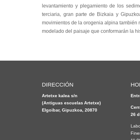
levantamiento y plegamiento de los sedime
terciaria, gran parte de Bizkaia y Gipuzk
movimientos de la orogenia alpina también no
modelado del paisaje que conformarán la hi
DIRECCIÓN
HO
Artetxe kalea s/n
Entr
(Antiguas escuelas Artetxe)
Cerr
Elgoibar, Gipuzkoa, 20870
26 d
Labo
Fine