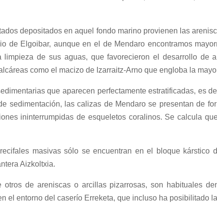
atados depositados en aquel fondo marino provienen las arenisca
io de Elgoibar, aunque en el de Mendaro encontramos mayorme
 limpieza de sus aguas, que favorecieron el desarrollo de ar
 calcáreas como el macizo de Izarraitz-Arno que engloba la may
 sedimentarias que aparecen perfectamente estratificadas, es de
e sedimentación, las calizas de Mendaro se presentan de forma
nes ininterrumpidas de esqueletos coralinos. Se calcula que e
 recifales masivas sólo se encuentran en el bloque kárstico 
ntera Aizkoltxia.
e otros de areniscas o arcillas pizarrosas, son habituales d
 el entorno del caserío Erreketa, que incluso ha posibilitado l