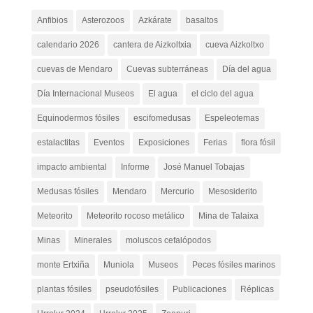
Anfibios
Asterozoos
Azkárate
basaltos
calendario 2026
cantera de Aizkoltxia
cueva Aizkoltxo
cuevas de Mendaro
Cuevas subterráneas
Día del agua
Día Internacional Museos
El agua
el ciclo del agua
Equinodermos fósiles
escifomedusas
Espeleotemas
estalactitas
Eventos
Exposiciones
Ferias
flora fósil
impacto ambiental
Informe
José Manuel Tobajas
Medusas fósiles
Mendaro
Mercurio
Mesosiderito
Meteorito
Meteorito rocoso metálico
Mina de Talaixa
Minas
Minerales
moluscos cefalópodos
monte Ertxiña
Muniola
Museos
Peces fósiles marinos
plantas fósiles
pseudofósiles
Publicaciones
Réplicas